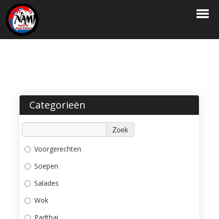
HOME
BESTELLEN
MENU
RESERVATIE
Categorieën
LOGIN
Zoek
CONTACT
Voorgerechten
Soepen
Salades
Wok
Padthai