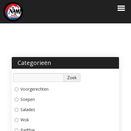
HOME
BESTELLEN
MENU
RESERVATIE
Categorieën
LOGIN
Zoek
CONTACT
Voorgerechten
Soepen
Salades
Wok
Padthai