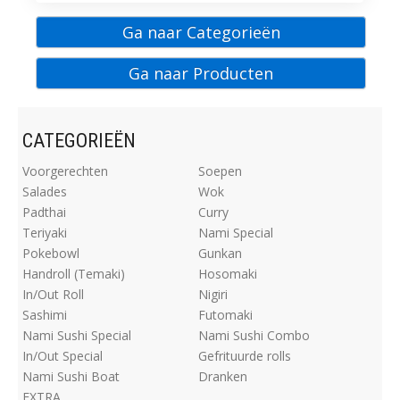
Ga naar Categorieën
Ga naar Producten
CATEGORIEËN
Voorgerechten
Soepen
Salades
Wok
Padthai
Curry
Teriyaki
Nami Special
Pokebowl
Gunkan
Handroll (Temaki)
Hosomaki
In/Out Roll
Nigiri
Sashimi
Futomaki
Nami Sushi Special
Nami Sushi Combo
In/Out Special
Gefrituurde rolls
Nami Sushi Boat
Dranken
EXTRA