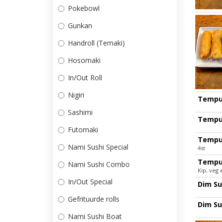
Pokebowl
Gunkan
Handroll (Temaki)
Hosomaki
In/Out Roll
Nigiri
Tempu
Sashimi
Tempu
Futomaki
Tempu
Nami Sushi Special
4st
Tempu
Nami Sushi Combo
Kip, veg
In/Out Special
Dim Su
Gefrituurde rolls
Dim S
Nami Sushi Boat