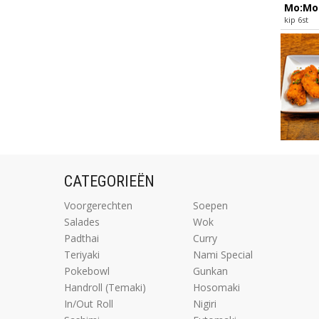
Mo:Mo
kip 6st
CATEGORIEËN
Voorgerechten
Soepen
Salades
Wok
Padthai
Curry
Teriyaki
Nami Special
Pokebowl
Gunkan
Handroll (Temaki)
Hosomaki
In/Out Roll
Nigiri