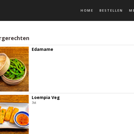
HOME
BESTELLEN
M
rgerechten
Edamame
Loempia Veg
3st