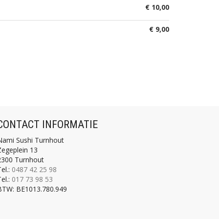
€ 10,00
€ 9,00
CONTACT INFORMATIE
Nami Sushi Turnhout
Zegeplein 13
2300 Turnhout
el.:
0487 42 25 98
el.:
017 73 98 53
BTW:
BE1013.780.949