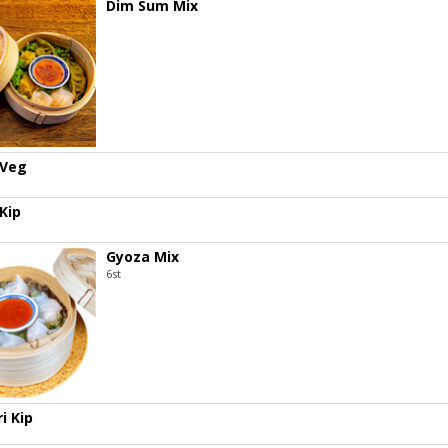
Dim Sum Mix
 Veg
Kip
Gyoza Mix
6st
i Kip