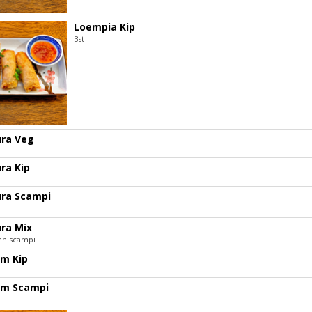
Loempia Kip
3st
ra Veg
ra Kip
ra Scampi
ra Mix
 en scampi
m Kip
um Scampi