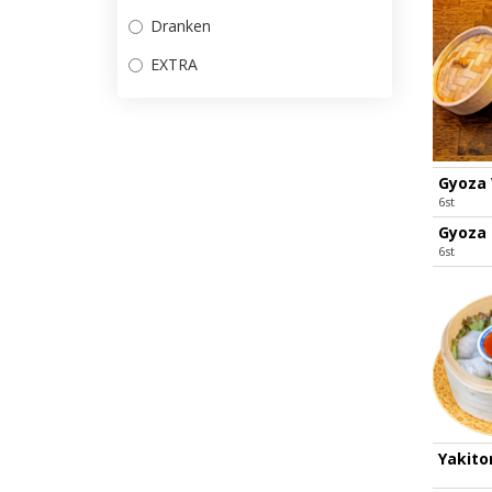
Dranken
EXTRA
Gyoza
6st
Gyoza 
6st
Yakitor