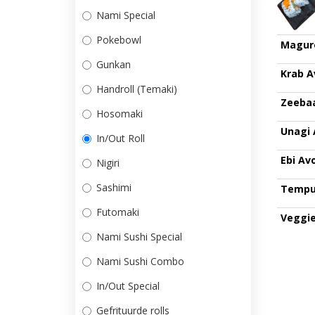
Nami Special
Pokebowl
Magur
Gunkan
Krab 
Handroll (Temaki)
Zeeba
Hosomaki
Unagi
In/Out Roll
Ebi Av
Nigiri
Sashimi
Tempu
Futomaki
Veggie
Nami Sushi Special
Nami Sushi Combo
In/Out Special
Gefrituurde rolls