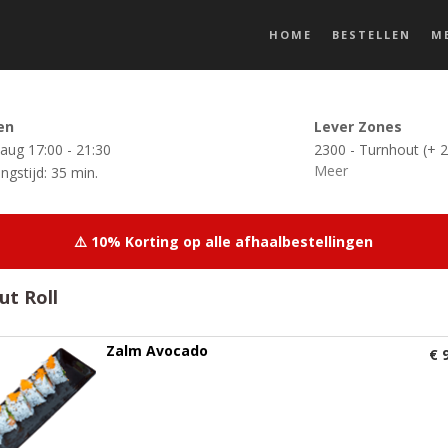
HOME
BESTELLEN
M
en
Lever Zones
 aug
17:00 - 21:30
2300 - Turnhout (+ 2
Meer
ngstijd: 35 min.
⚠️ 10% Korting op alle afhaalbestellingen
ut Roll
Zalm Avocado
€ 