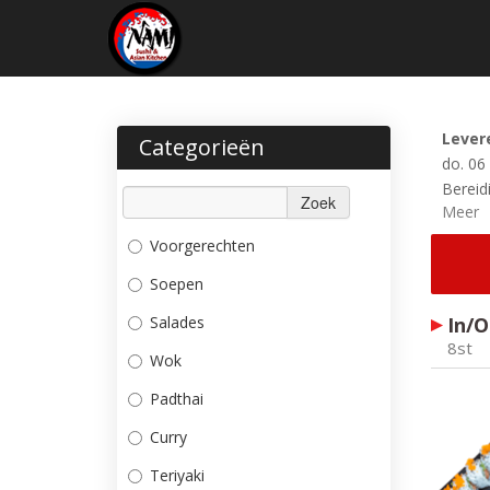
Lever
Categorieën
do. 06
Bereidi
Zoek
Meer
Voorgerechten
Soepen
Salades
In/O
8st
Wok
Padthai
Curry
Teriyaki