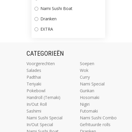
Nami Sushi Boat
Dranken
EXTRA
CATEGORIEËN
Voorgerechten
Soepen
Salades
Wok
Padthai
Curry
Teriyaki
Nami Special
Pokebowl
Gunkan
Handroll (Temaki)
Hosomaki
In/Out Roll
Nigiri
Sashimi
Futomaki
Nami Sushi Special
Nami Sushi Combo
In/Out Special
Gefrituurde rolls
Nami Sushi Boat
Dranken